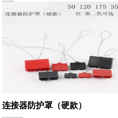
连接器防护罩（硬款）