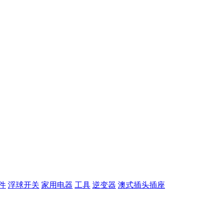
件
浮球开关
家用电器
工具
逆变器
澳式插头插座